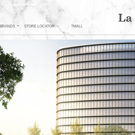
BRANDS
STORE LOCATOR
TMALL
OURCOMPANY
/ 公司介绍
CAMPUS RECRUITMENT
ENTERPRISE CULTURE
/ 校园招聘
/ 企业文化
SCHEDU
IN LACH
NEWS IN